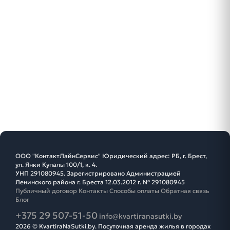
ООО "КонтактЛайнСервис" Юридический адрес: РБ, г. Брест,
ул. Янки Купалы 100/1, к. 4.
УНП 291080945. Зарегистрировано Администрацией
Ленинского района г. Бреста 12.03.2012 г. № 291080945
Публичный договор
Контакты
Способы оплаты
Обратная связь
Блог
+375 29 507-51-50
info@kvartiranasutki.by
2026 © KvartiraNaSutki.by. Посуточная аренда жилья в городах