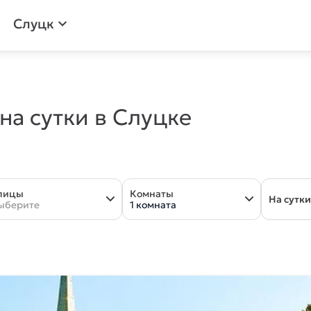
Слуцк
expand_more
а сутки в Слуцке
лицы
Комнаты
На сутки
ыберите
1 комната