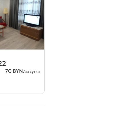
22
70 BYN
/за сутки