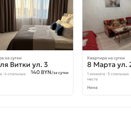
Загрузка карты...
а на сутки
Квартира на сутки
ля Витки ул. 3
8 Марта ул. 
140 BYN
/за сутки
а · 4 спальных
1 комната · 3 спальных
места
Нина